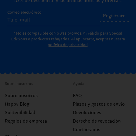
10 % de descuento* y las últimas noticias y ofertas.
Correo electrónico
Regístrate
* No es compatible con otras promos, ni válido para Special
Editions o productos rebajados. Al apuntarte, aceptas nuestra
política de privacidad
.
Sobre nosotros
Ayuda
Sobre nosotros
FAQ
Happy Blog
Plazos y gastos de envío
Sostenibilidad
Devoluciones
Regalos de empresa
Derecho de revocación
Contáctanos