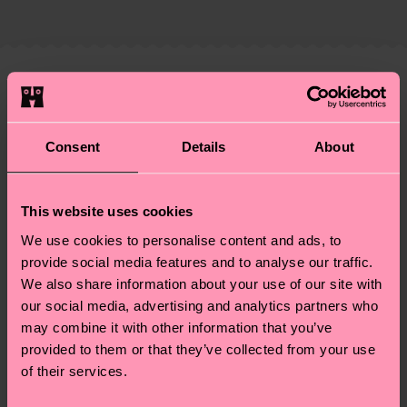
fecha de envío es de 5-8 días laborables. Ten en
montón de cosas más. ¿Quieres descubrirlo todo y
cuenta que se trata de una estimación y que el
llevarte algunos trucos? Pásate por nuestra
página
tiempo exacto puede variar según el servicio
de sostenibilidad
.
postal local.
Creemos que te va a encantar
Diseños parecidos
Special Edition
¿Tienes dudas sobre las devoluciones? Visita
Consent
Details
About
nuestra página de
Devoluciones
para ver las
respuestas a las preguntas más frecuentes.
This website uses cookies
We use cookies to personalise content and ads, to
provide social media features and to analyse our traffic.
We also share information about your use of our site with
our social media, advertising and analytics partners who
may combine it with other information that you’ve
provided to them or that they’ve collected from your use
of their services.