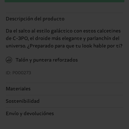
Descripción del producto
Da el salto al estilo galáctico con estos calcetines
de C-3PO, el droide más elegante y parlanchín del
universo. ¿Preparado para que tu look hable por ti?
Talón y puntera reforzados
ID: P000273
Materiales
Sostenibilidad
88% Algodón, 10% Poliamida, 2% Elastano
La sostenibilidad es mucho más que sellos y
Envío y devoluciónes
etiquetas. Se trata de elegir el camino ético, pisar
El plazo de entrega estimado a España desde la
ligero para el planeta, mimar tus calcetines y un