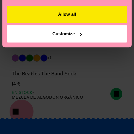
Allow all
Customize
+1
The Beatles The Band Sock
14 €
EN STOCK
MEZCLA DE ALGODÓN ORGÁNICO