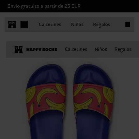
Envío gratuito a partir de 25 EUR
Artículo
Calcetines
Niños
Regalos
Calcetines
Niños
Regalos