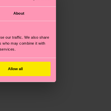
About
se our traffic. We also share
ers who may combine it with
 services.
Allow all