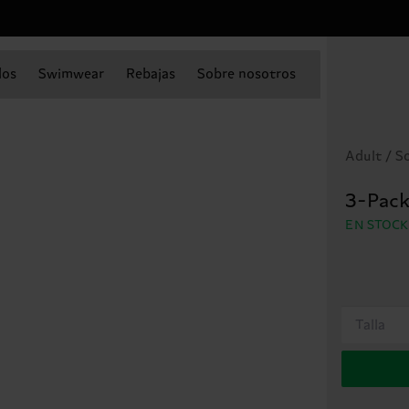
dos
Swimwear
Rebajas
Sobre nosotros
Adult / S
3-Pack
EN STOC
Talla