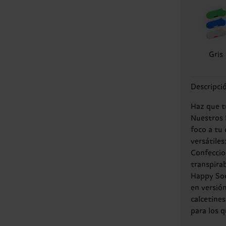
Gris
Descripci
Haz que tu
Nuestros 
foco a tu 
versátiles
Confeccio
transpirab
Happy Sock
en versión
calcetines
para los 