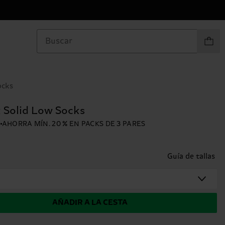
Artículo
ocks
 Solid Low Socks
K
AHORRA MÍN. 20 % EN PACKS DE 3 PARES
Guía de tallas
AÑADIR A LA CESTA