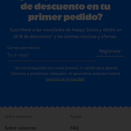
de descuento en tu
primer pedido?
Suscríbete a las novedades de Happy Socks y obtén un
10 % de descuento* y las últimas noticias y ofertas.
Correo electrónico
Regístrate
* No es compatible con otras promos, ni válido para Special
Editions o productos rebajados. Al apuntarte, aceptas nuestra
política de privacidad
.
Sobre nosotros
Ayuda
Sobre nosotros
FAQ