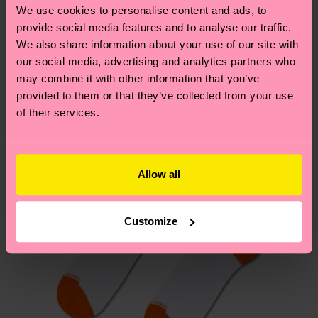
tiempo exacto puede variar según el servicio
We use cookies to personalise content and ads, to
de sostenibilidad
.
provide social media features and to analyse our traffic.
postal local.
Creemos que te va a encantar
Diseños parecidos
We also share information about your use of our site with
our social media, advertising and analytics partners who
¡Novedades!
¿Tienes dudas sobre las devoluciones? Visita
may combine it with other information that you’ve
nuestra página de
Devoluciones
para ver las
provided to them or that they’ve collected from your use
respuestas a las preguntas más frecuentes.
of their services.
Allow all
Customize