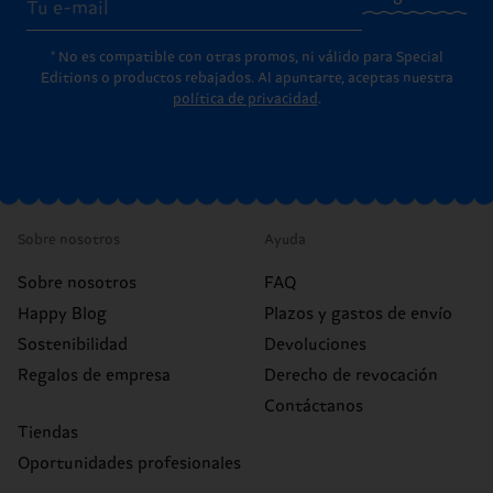
* No es compatible con otras promos, ni válido para Special
Editions o productos rebajados. Al apuntarte, aceptas nuestra
política de privacidad
.
Sobre nosotros
Ayuda
Sobre nosotros
FAQ
Happy Blog
Plazos y gastos de envío
Sostenibilidad
Devoluciones
Regalos de empresa
Derecho de revocación
Contáctanos
Tiendas
Oportunidades profesionales