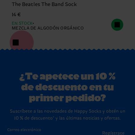
The Beatles The Band Sock
14 €
EN STOCK
MEZCLA DE ALGODÓN ORGÁNICO
¿Te apetece un 10 %
de descuento en tu
primer pedido?
Suscríbete a las novedades de Happy Socks y obtén un
10 % de descuento* y las últimas noticias y ofertas.
Correo electrónico
Regístrate