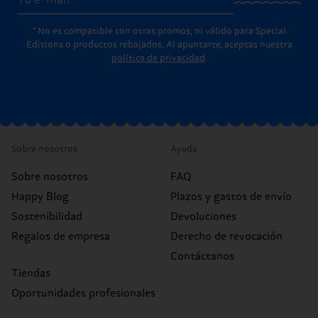
* No es compatible con otras promos, ni válido para Special
Editions o productos rebajados. Al apuntarte, aceptas nuestra
política de privacidad
.
Sobre nosotros
Ayuda
Sobre nosotros
FAQ
Happy Blog
Plazos y gastos de envío
Sostenibilidad
Devoluciones
Regalos de empresa
Derecho de revocación
Contáctanos
Tiendas
Oportunidades profesionales