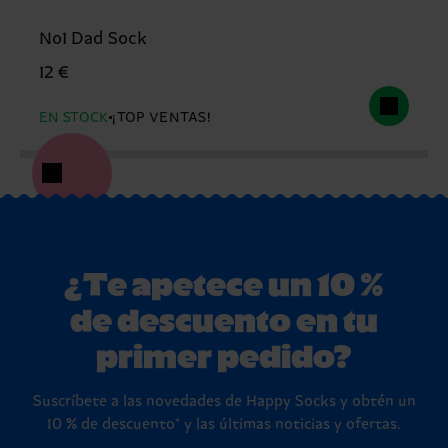
No1 Dad Sock
12 €
EN STOCK
¡TOP VENTAS!
¿Te apetece un 10 %
de descuento en tu
primer pedido?
Suscríbete a las novedades de Happy Socks y obtén un
10 % de descuento* y las últimas noticias y ofertas.