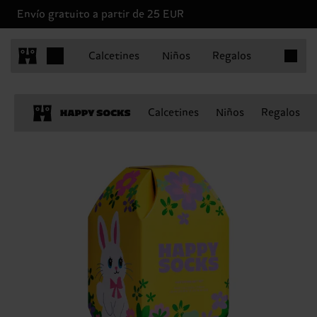
Envío gratuito a partir de 25 EUR
Artículo
Calcetines
Niños
Regalos
Calcetines
Niños
Regalos