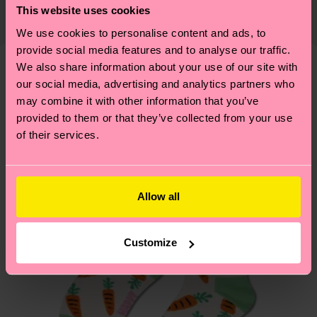
El plazo de entrega estimado a España desde la
ligero para el planeta, mimar tus calcetines y un
This website uses cookies
recycled-pre-consumer-polyamide, 21% Poliamida,
fecha de envío es de 5-8 días laborables. Ten en
montón de cosas más. ¿Quieres descubrirlo todo y
We use cookies to personalise content and ads, to
1% Elastano
cuenta que se trata de una estimación y que el
llevarte algunos trucos? Pásate por nuestra
página
provide social media features and to analyse our traffic.
tiempo exacto puede variar según el servicio
de sostenibilidad
.
We also share information about your use of our site with
postal local.
Creemos que te va a encantar
Diseños parecidos
our social media, advertising and analytics partners who
may combine it with other information that you’ve
¿Tienes dudas sobre las devoluciones? Visita
provided to them or that they’ve collected from your use
nuestra página de
Devoluciones
para ver las
of their services.
respuestas a las preguntas más frecuentes.
Allow all
Customize