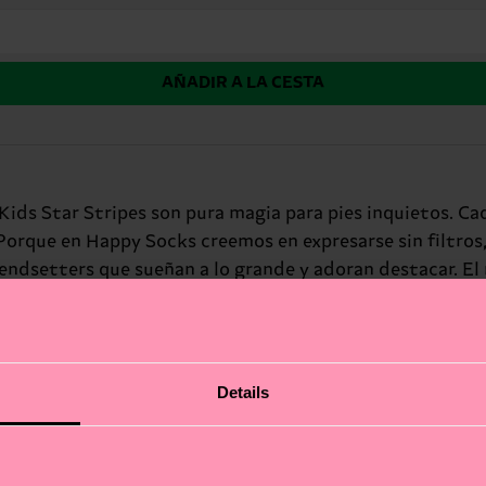
AÑADIR A LA CESTA
s Kids Star Stripes son pura magia para pies inquietos. Cad
orque en Happy Socks creemos en expresarse sin filtros,
rendsetters que sueñan a lo grande y adoran destacar. El 
Details