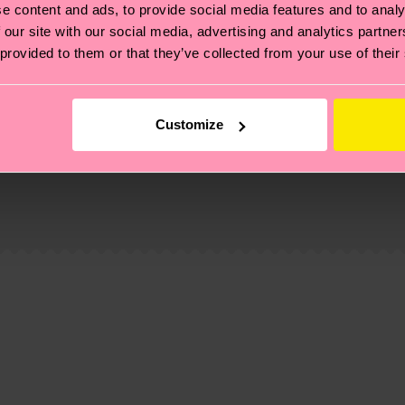
e content and ads, to provide social media features and to analy
 our site with our social media, advertising and analytics partn
 provided to them or that they’ve collected from your use of their
Customize
 Se trata de elegir el camino ético, pisar ligero para el
ucos? Pásate por nuestra
página de sostenibilidad
.
ycled-pre-consumer-polyamide, 21% Poliamida, 1% Elas
de envío es de 5-8 días laborables. Ten en cuenta que s
 página de
Devoluciones
para ver las respuestas a las pr