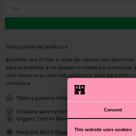
Talla
Descripción del producto
Estrellas que brillan y rayas de colores: los calcetine
para acompañar a los peques en todas sus aventuras. P
niño muestre su lado más galáctico. Ideal para mini t
miniatura.
Talón y puntera reforzados
Consent
Etiqueta para tu nombre
Organic Cotton Blend
(Read more here)
This website uses cookies
Recycled Blend
(Read more here)