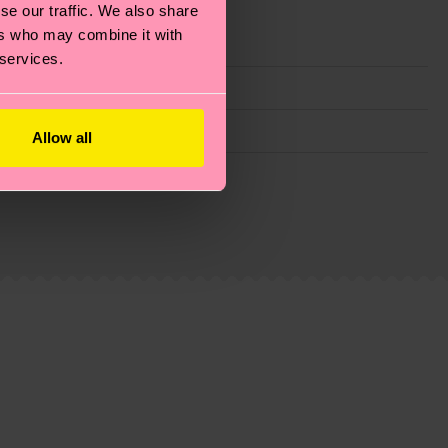
se our traffic. We also share
ers who may combine it with
 services.
Allow all
 planeta, mimar tus calcetines y un montón de cosas
tano
e trata de una estimación y que el tiempo exacto
eguntas más frecuentes.