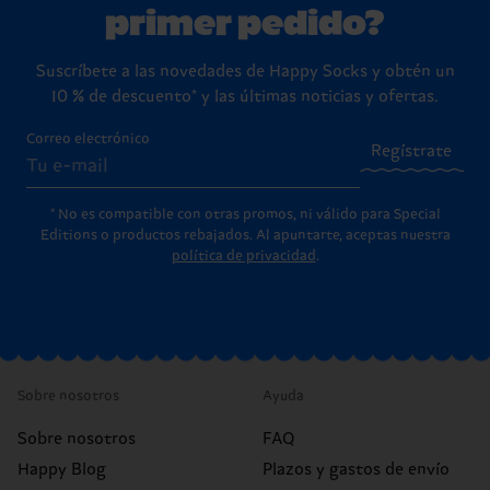
primer pedido?
Suscríbete a las novedades de Happy Socks y obtén un
10 % de descuento* y las últimas noticias y ofertas.
Correo electrónico
Regístrate
* No es compatible con otras promos, ni válido para Special
Editions o productos rebajados. Al apuntarte, aceptas nuestra
política de privacidad
.
Sobre nosotros
Ayuda
Sobre nosotros
FAQ
Happy Blog
Plazos y gastos de envío