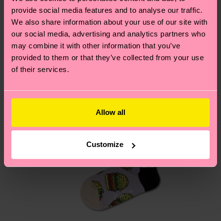
postal local.
Creemos que te va a encantar
Diseños parecidos
provide social media features and to analyse our traffic.
We also share information about your use of our site with
¿Tienes dudas sobre las devoluciones? Visita
our social media, advertising and analytics partners who
nuestra página de
Devoluciones
para ver las
may combine it with other information that you’ve
respuestas a las preguntas más frecuentes.
provided to them or that they’ve collected from your use
of their services.
Allow all
Customize