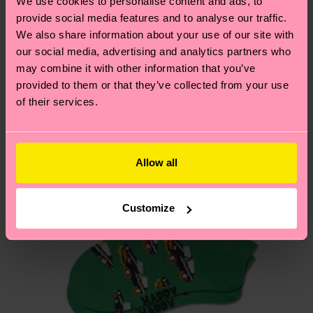
We use cookies to personalise content and ads, to
composition-recycled-pre-consumer-polyamide,
postal local.
Creemos que te va a encantar
Diseños parecidos
provide social media features and to analyse our traffic.
6% Poliamida, 1% Elastano
We also share information about your use of our site with
PRODUCTO 2:
79% Mezcla de algodón orgánico,
¿Tienes dudas sobre las devoluciones? Visita
our social media, advertising and analytics partners who
14% composition-recycled-pre-consumer-
nuestra página de
Devoluciones
para ver las
may combine it with other information that you’ve
polyamide, 6% Poliamida, 1% Elastano
respuestas a las preguntas más frecuentes.
provided to them or that they’ve collected from your use
of their services.
Allow all
Customize