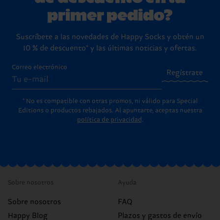
primer pedido?
Suscríbete a las novedades de Happy Socks y obtén un
10 % de descuento* y las últimas noticias y ofertas.
Correo electrónico
Regístrate
* No es compatible con otras promos, ni válido para Special
Editions o productos rebajados. Al apuntarte, aceptas nuestra
política de privacidad
.
Sobre nosotros
Ayuda
Sobre nosotros
FAQ
Happy Blog
Plazos y gastos de envío