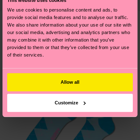
This website uses cookies
montón de cosas más. ¿Quieres descubrirlo todo y
Información detallada:
cuenta que se trata de una estimación y que el
llevarte algunos trucos? Pásate por nuestra
página
We use cookies to personalise content and ads, to
PRODUCTO 1:
100% Poliéster
tiempo exacto puede variar según el servicio
provide social media features and to analyse our traffic.
de sostenibilidad
.
PRODUCTO 2:
100% Poliéster
postal local.
We also share information about your use of our site with
Creemos que te va a encantar
Diseños parecidos
PRODUCTO 3:
100% Poliéster reciclado
our social media, advertising and analytics partners who
PRODUCTO 4:
100% Poliéster reciclado
¿Tienes dudas sobre las devoluciones? Visita
may combine it with other information that you’ve
provided to them or that they’ve collected from your use
nuestra página de
Devoluciones
para ver las
of their services.
respuestas a las preguntas más frecuentes.
Allow all
Customize