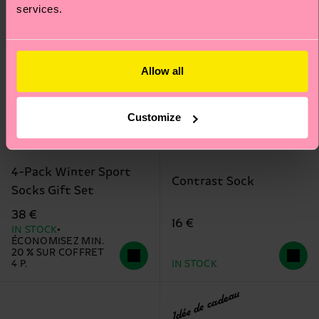
services.
Allow all
Customize
4-Pack Winter Sport
Contrast Sock
Socks Gift Set
38 €
16 €
IN STOCK
ÉCONOMISEZ MIN.
20 % SUR COFFRET
4 P.
IN STOCK
Idée de cadeau