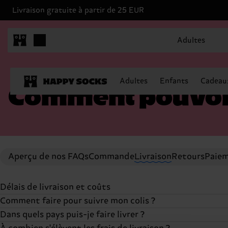
Livraison gratuite à partir de 25 EUR
Adultes
Adultes
Enfants
Cadeau
Comment pouvons
Aperçu de nos FAQs
Commande
Livraison
Retours
Paiem
Délais de livraison et coûts
Comment faire pour suivre mon colis ?
Les commandes passées sur notre site web sont expédié
Dans quels pays puis-je faire livrer ?
DHL pour Allemagne et les Pays-Bas, et Deutsche Post pou
Une fois que votre commande a quitté notre entrepôt, v