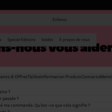
Enfants
x
Special Editions
Soldes
À propos de nous
-nous vous aider
ents & Offres
Tailles
Information Produit
Contacts
Menti
site ?
r passée ?
erci de suivre les étapes suivantes:
ssé ma commande. Qu'est-ce que cela signifie ?
ication est donc difficile une fois qu'elle a été passée