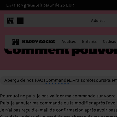
Livraison gratuite à partir de 25 EUR
Adultes
Adultes
Enfants
Cadeau
Comment pouvons
Aperçu de nos FAQs
Commande
Livraison
Retours
Paiem
Pourquoi ne puis-je pas valider ma commande sur votre 
Puis-je annuler ma commande ou la modifier après l'avoi
Si vous n'arrivez pas à passer commande sur notre site, m
Je n'ai pas reçu d'e-mail de confirmation après avoir pa
L'emballage de la commande est très rapide, toute modif