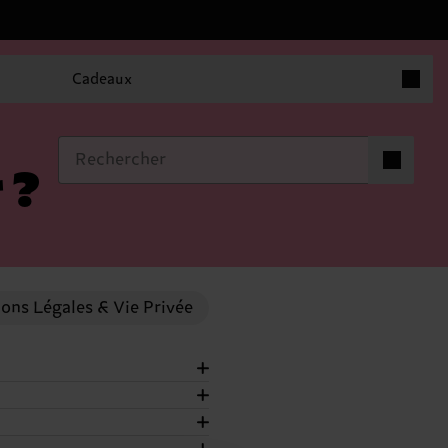
Articles 
Cadeaux
Articles dan
0
 ?
ons Légales & Vie Privée
. Pour tout changement,