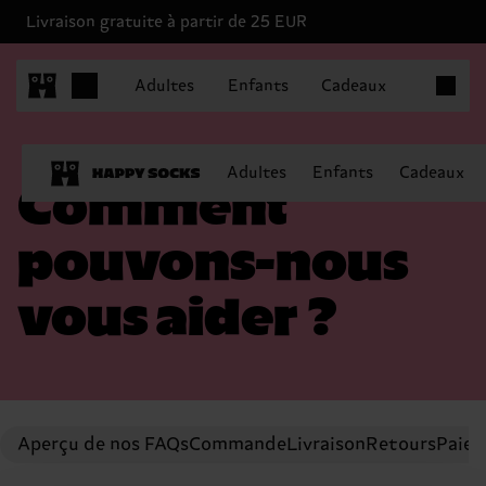
Livraison gratuite à partir de 25 EUR
Articles 
Adultes
Enfants
Cadeaux
Adultes
Enfants
Cadeaux
Comment
pouvons-nous
vous aider ?
Aperçu de nos FAQs
Commande
Livraison
Retours
Paiem