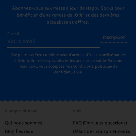
Abonnez-vous aux mises à jour de Happy Socks pour
bénéficier d'une remise de 10 %* et des dernières
actualités et offres.
E-mail
Inscription
*Ne peut pas être combiné avec d'autres offres ou utilisé sur les
éditions limitées/spéciales et les articles en solde. En vous
inscrivant, vous acceptez nos conditions.
politique de
confidentialité
À propos de nous
Aide
Qui nous sommes
FAQ (Foire aux questions)
Blog heureux
Délais de livraison et coûts