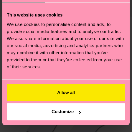
mettre en place une chaîne d'approvisionnement
2% Elasthanne
de la date d'expédition est de
3 à 6 jours
éthique, de réduire les émissions, d'entretenir
ouvrables
. Veuillez garder à l'esprit qu'il s'agit
This website uses cookies
correctement ses chaussettes, et BIEN PLUS
d'une estimation et que le délai de livraison exact
ENCORE ! Pour plus d'informations, ainsi que des
We use cookies to personalise content and ads, to
dépend de vos services postaux locaux.
provide social media features and to analyse our traffic.
conseils et astuces, rendez-vous sur notre page
Nous pensons que vous aimerez
Modèles similaires
We also share information about your use of our site with
Développement durable
.
Nouveau
Vous avez des questions sur les retours ? Visitez
our social media, advertising and analytics partners who
notre page
Retour
pour trouver les réponses aux
may combine it with other information that you’ve
questions les plus fréquemment posées.
provided to them or that they’ve collected from your use
of their services.
Allow all
Customize