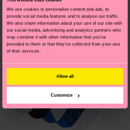
conseils et astuces, rendez-vous sur notre page
Nous pensons que vous aimerez
Modèles similaires
Polyamide, 2% Elasthanne
Développement durable
.
We use cookies to personalise content and ads, to
Nouveau
Vous avez des questions sur les retours ? Visitez
provide social media features and to analyse our traffic.
notre page
Retour
pour trouver les réponses aux
We also share information about your use of our site with
questions les plus fréquemment posées.
our social media, advertising and analytics partners who
may combine it with other information that you’ve
provided to them or that they’ve collected from your use
of their services.
Allow all
Customize