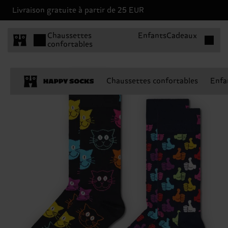
Livraison gratuite à partir de 25 EUR
Articles 
Chaussettes
Enfants
Cadeaux
confortables
Chaussettes confortables
Enfa