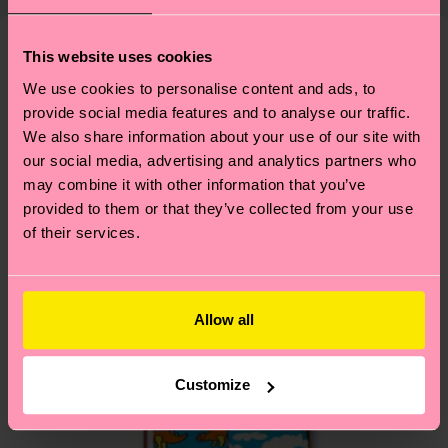
ouvrables
. Veuillez garder à l'esprit qu'il s'agit
correctement ses chaussettes, et BIEN PLUS
Informations détaillées:
d'une estimation et que le délai de livraison exact
ENCORE ! Pour plus d'informations, ainsi que des
ARTICLE 1:
79% Mélange de coton biologique, 6%
This website uses cookies
dépend de vos services postaux locaux.
conseils et astuces, rendez-vous sur notre page
Nous pensons que vous aimerez
Modèles similaires
Polyamide, 14% Polyamide recyclé, 1% Elasthanne
We use cookies to personalise content and ads, to
Développement durable
.
ARTICLE 2:
79% Mélange de coton biologique, 6%
Vous avez des questions sur les retours ? Visitez
provide social media features and to analyse our traffic.
Polyamide, 14% Polyamide recyclé, 1% Elasthanne
notre page
Retour
pour trouver les réponses aux
We also share information about your use of our site with
ARTICLE 3:
79% Mélange de coton biologique, 6%
our social media, advertising and analytics partners who
questions les plus fréquemment posées.
Polyamide, 14% Polyamide recyclé, 1% Elasthanne
may combine it with other information that you’ve
provided to them or that they’ve collected from your use
of their services.
Allow all
Customize