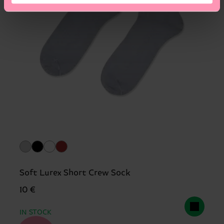
Soft Lurex Short Crew Sock
10 €
IN STOCK