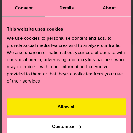
Durabilité
75% Coton, 24% Polyamide, 1% Elastane
Consent
Details
About
Le développement durable ne se résume pas à la
Livraison et retour
Informations détaillées:
qualité et aux certifications : il s'agit aussi de
75% Mélange de coton biologique, 24% Polyamide,
Le délai de livraison prévu vers la France à compter
mettre en place une chaîne d'approvisionnement
This website uses cookies
1% Elasthanne
de la date d'expédition est de
3 à 6 jours
éthique, de réduire les émissions, d'entretenir
We use cookies to personalise content and ads, to
ouvrables
. Veuillez garder à l'esprit qu'il s'agit
correctement ses chaussettes, et BIEN PLUS
provide social media features and to analyse our traffic.
d'une estimation et que le délai de livraison exact
ENCORE ! Pour plus d'informations, ainsi que des
We also share information about your use of our site with
dépend de vos services postaux locaux.
conseils et astuces, rendez-vous sur notre page
our social media, advertising and analytics partners who
Nous pensons que vous aimerez
Modèles similaires
may combine it with other information that you’ve
Développement durable
.
Nouveau
Vous avez des questions sur les retours ? Visitez
provided to them or that they’ve collected from your use
notre page
Retour
pour trouver les réponses aux
of their services.
questions les plus fréquemment posées.
Allow all
Customize