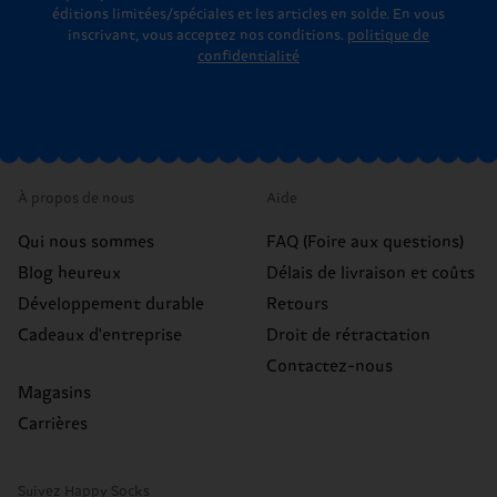
éditions limitées/spéciales et les articles en solde. En vous
inscrivant, vous acceptez nos conditions.
politique de
confidentialité
À propos de nous
Aide
Qui nous sommes
FAQ (Foire aux questions)
Blog heureux
Délais de livraison et coûts
Développement durable
Retours
Cadeaux d'entreprise
Droit de rétractation
Contactez-nous
Magasins
Carrières
Suivez Happy Socks