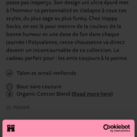
passe pas inaperçu. Son design uni ultra épuré met
à l’honneur ta personnalité et s’adapte à tous tes
styles, du plus sage au plus funky. Chez Happy
Socks, on est là pour mettre de la couleur, de la
bonne humeur et une dose de fun dans chaque
journée ! Polyvalente, cette chaussette va direct
devenir un incontournable de ta collection. Le
cadeau parfait pour : les amis toujours à la pointe.
Talon et orteil renforcés
Bout sans couture
Organic Cotton Blend
(Read more here)
ID: P001119
Matériaux