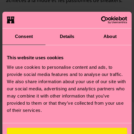
athlètes à la mode et les passionnés de sneakers.
Talon et orteil renforcés
ID: P001610
Consent
Details
About
Matériaux
Durabilité
This website uses cookies
86% Coton, 12% Polyamide, 2% Elastane
We use cookies to personalise content and ads, to
Le développement durable ne se résume pas à la
Livraison et retour
provide social media features and to analyse our traffic.
qualité et aux certifications : il s'agit aussi de
We also share information about your use of our site with
Le délai de livraison prévu vers la France à compter
mettre en place une chaîne d'approvisionnement
our social media, advertising and analytics partners who
de la date d'expédition est de
3 à 6 jours
éthique, de réduire les émissions, d'entretenir
may combine it with other information that you’ve
ouvrables
. Veuillez garder à l'esprit qu'il s'agit
correctement ses chaussettes, et BIEN PLUS
provided to them or that they’ve collected from your use
d'une estimation et que le délai de livraison exact
ENCORE ! Pour plus d'informations, ainsi que des
of their services.
dépend de vos services postaux locaux.
conseils et astuces, rendez-vous sur notre page
Nous pensons que vous aimerez
Modèles similaires
Développement durable
.
Vous avez des questions sur les retours ? Visitez