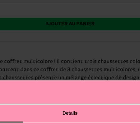
AJOUTER AU PANIER
 coffret multicolore ! Il contient trois chaussettes co
ncontrent dans ce coffret de 3 chaussettes multicolores,
ois chaussettes présente un mélange éclectique de design
e notre marque. Chez Happy Socks, nous croyons en la coul
s'exprimer à travers la mode. Cadeau parfait pour : des a
Details