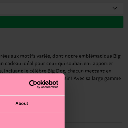
lorées aux motifs variés, dont notre emblématique Big
 un cadeau idéal pour ceux qui souhaitent apporter
s, incluant le célèbre Big Dot, chacun mettant en
eur, la créativité et le plaisir ! Avec sa large gamme
mis au style éclectique.
About