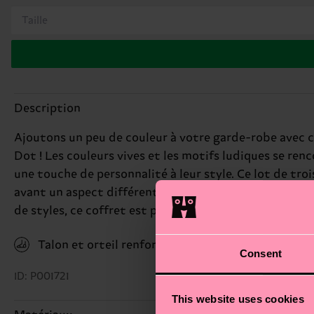
Taille
Description
Ajoutons un peu de couleur à votre garde-robe avec ce
Dot ! Les couleurs vives et les motifs ludiques se re
une touche de personnalité à leur style. Ce lot de tr
avant un aspect différent de la personnalité joyeuse d
de styles, ce coffret est parfait pour ceux qui aiment 
Talon et orteil renforcés
Consent
ID: P001721
This website uses cookies