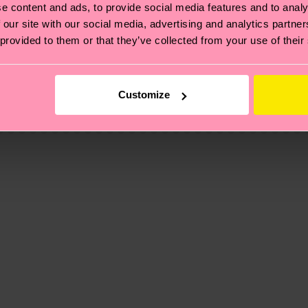
e content and ads, to provide social media features and to analy
 our site with our social media, advertising and analytics partn
 provided to them or that they’ve collected from your use of their
 et aux certifications : il s'agit aussi de mettre en pl
ttes, et BIEN PLUS ENCORE ! Pour plus d'informations, ai
e la date d'expédition est de
3 à 6 jours ouvrables
. Veuil
Customize
taux locaux.
re page
Retour
pour trouver les réponses aux questions 