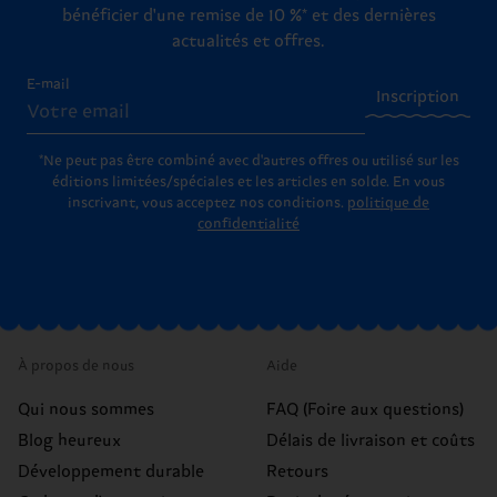
bénéficier d'une remise de 10 %* et des dernières
actualités et offres.
E-mail
Inscription
*Ne peut pas être combiné avec d'autres offres ou utilisé sur les
éditions limitées/spéciales et les articles en solde. En vous
inscrivant, vous acceptez nos conditions.
politique de
confidentialité
À propos de nous
Aide
Qui nous sommes
FAQ (Foire aux questions)
Blog heureux
Délais de livraison et coûts
Développement durable
Retours