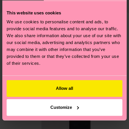
de la date d'expédition est de
3 à 6 jours
éthique, de réduire les émissions, d'entretenir
ouvrables
. Veuillez garder à l'esprit qu'il s'agit
correctement ses chaussettes, et BIEN PLUS
This website uses cookies
d'une estimation et que le délai de livraison exact
ENCORE ! Pour plus d'informations, ainsi que des
We use cookies to personalise content and ads, to
dépend de vos services postaux locaux.
conseils et astuces, rendez-vous sur notre page
Nous pensons que vous aimerez
Modèles similaires
provide social media features and to analyse our traffic.
Développement durable
.
We also share information about your use of our site with
Vous avez des questions sur les retours ? Visitez
our social media, advertising and analytics partners who
notre page
Retour
pour trouver les réponses aux
may combine it with other information that you’ve
questions les plus fréquemment posées.
provided to them or that they’ve collected from your use
of their services.
Allow all
Customize