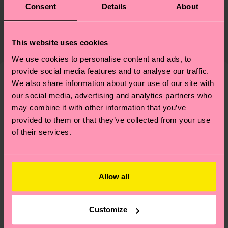
2% Elastane
Consent
Details
About
Le développement durable ne se résume pas à la
Livraison et retour
qualité et aux certifications : il s'agit aussi de
Le délai de livraison prévu vers la France à compter
mettre en place une chaîne d'approvisionnement
This website uses cookies
de la date d'expédition est de
3 à 6 jours
éthique, de réduire les émissions, d'entretenir
ouvrables
. Veuillez garder à l'esprit qu'il s'agit
We use cookies to personalise content and ads, to
correctement ses chaussettes, et BIEN PLUS
d'une estimation et que le délai de livraison exact
provide social media features and to analyse our traffic.
ENCORE ! Pour plus d'informations, ainsi que des
We also share information about your use of our site with
dépend de vos services postaux locaux.
conseils et astuces, rendez-vous sur notre page
Nous pensons que vous aimerez
Modèles similaires
our social media, advertising and analytics partners who
Développement durable
.
may combine it with other information that you’ve
Vous avez des questions sur les retours ? Visitez
provided to them or that they’ve collected from your use
notre page
Retour
pour trouver les réponses aux
of their services.
questions les plus fréquemment posées.
Allow all
Customize