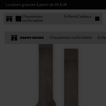
Livraison gratuite à partir de 25 EUR
Articles 
Chaussettes
Enfants
Cadeaux
confortables
Chaussettes confortables
Enfa