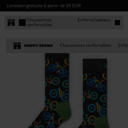
Livraison gratuite à partir de 25 EUR
Articles 
Chaussettes
Enfants
Cadeaux
confortables
Chaussettes confortables
Enfa