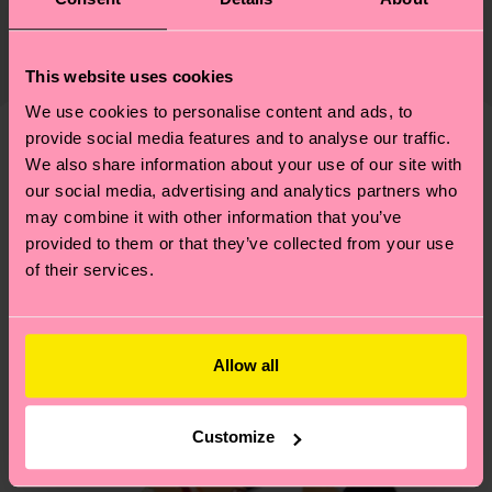
qualité et aux certifications : il s'agit aussi de
Le délai de livraison prévu vers la France à compter
mettre en place une chaîne d'approvisionnement
de la date d'expédition est de
3 à 6 jours
éthique, de réduire les émissions, d'entretenir
This website uses cookies
ouvrables
. Veuillez garder à l'esprit qu'il s'agit
correctement ses chaussettes, et BIEN PLUS
We use cookies to personalise content and ads, to
d'une estimation et que le délai de livraison exact
ENCORE ! Pour plus d'informations, ainsi que des
provide social media features and to analyse our traffic.
dépend de vos services postaux locaux.
conseils et astuces, rendez-vous sur notre page
We also share information about your use of our site with
Nous pensons que vous aimerez
Modèles similaires
Développement durable
.
our social media, advertising and analytics partners who
Nouveau
Vous avez des questions sur les retours ? Visitez
may combine it with other information that you’ve
notre page
Retour
pour trouver les réponses aux
provided to them or that they’ve collected from your use
questions les plus fréquemment posées.
of their services.
Allow all
Customize