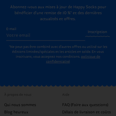
Abonnez-vous aux mises à jour de Happy Socks pour
bénéficier d'une remise de 10 %* et des dernières
actualités et offres.
E-mail
Inscription
*Ne peut pas être combiné avec d'autres offres ou utilisé sur les
éditions limitées/spéciales et les articles en solde. En vous
inscrivant, vous acceptez nos conditions.
politique de
confidentialité
À propos de nous
Aide
Qui nous sommes
FAQ (Foire aux questions)
Blog heureux
Délais de livraison et coûts