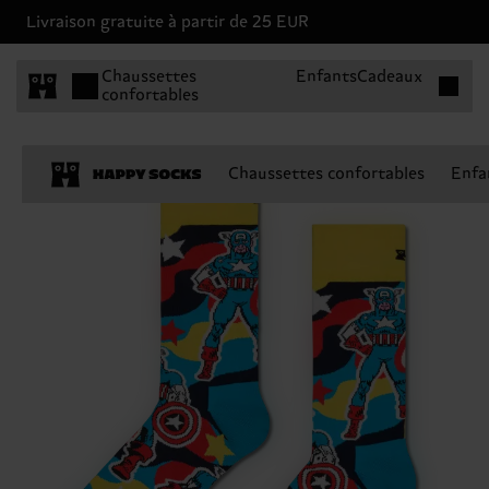
Livraison gratuite à partir de 25 EUR
Articles 
Chaussettes
Enfants
Cadeaux
confortables
Chaussettes confortables
Enfa