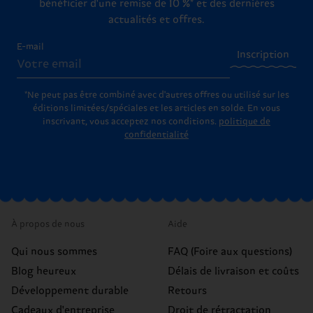
bénéficier d'une remise de 10 %* et des dernières
actualités et offres.
E-mail
Inscription
*Ne peut pas être combiné avec d'autres offres ou utilisé sur les
éditions limitées/spéciales et les articles en solde. En vous
inscrivant, vous acceptez nos conditions.
politique de
confidentialité
À propos de nous
Aide
Qui nous sommes
FAQ (Foire aux questions)
Blog heureux
Délais de livraison et coûts
Développement durable
Retours
Cadeaux d'entreprise
Droit de rétractation