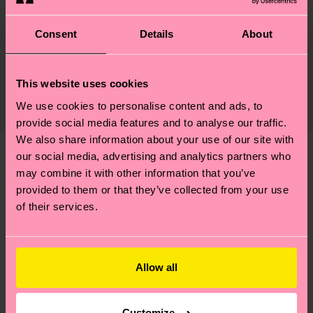
Durabilité
86% Coton, 12% Polyamide, 2% Elastane
Consent
Details
About
Le développement durable ne se résume pas à la
Livraison et retour
qualité et aux certifications : il s'agit aussi de
This website uses cookies
Le délai de livraison prévu vers la France à compter
mettre en place une chaîne d'approvisionnement
de la date d'expédition est de
3 à 6 jours
We use cookies to personalise content and ads, to
éthique, de réduire les émissions, d'entretenir
provide social media features and to analyse our traffic.
ouvrables
. Veuillez garder à l'esprit qu'il s'agit
correctement ses chaussettes, et BIEN PLUS
We also share information about your use of our site with
d'une estimation et que le délai de livraison exact
ENCORE ! Pour plus d'informations, ainsi que des
our social media, advertising and analytics partners who
dépend de vos services postaux locaux.
conseils et astuces, rendez-vous sur notre page
Nous pensons que vous aimerez
Modèles similaires
may combine it with other information that you’ve
Développement durable
.
provided to them or that they’ve collected from your use
Vous avez des questions sur les retours ? Visitez
of their services.
notre page
Retour
pour trouver les réponses aux
questions les plus fréquemment posées.
Allow all
Customize