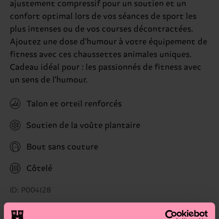
ajustement compressif pour un soutien et un
confort optimal lors de vos séances de sport les
plus intenses ou de vos courses décontractées.
Ajoutez une dose d'humour à votre équipement de
fitness avec ces chaussettes animales uniques.
Cadeau idéal pour : les passionnés de fitness avec
un sens de l'humour.
Talon et orteil renforcés
Soutien de la voûte plantaire
Bout sans couture
Côtelé
ID: P004128
Matériaux