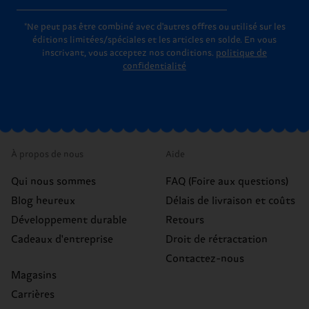
*Ne peut pas être combiné avec d'autres offres ou utilisé sur les
éditions limitées/spéciales et les articles en solde. En vous
inscrivant, vous acceptez nos conditions.
politique de
confidentialité
À propos de nous
Aide
Qui nous sommes
FAQ (Foire aux questions)
Blog heureux
Délais de livraison et coûts
Développement durable
Retours
Cadeaux d'entreprise
Droit de rétractation
Contactez-nous
Magasins
Carrières