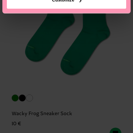
Wacky Frog Sneaker Sock
10 €