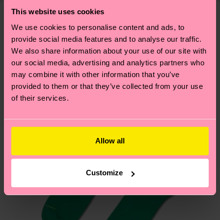
correctement ses chaussettes, et BIEN PLUS
d'une estimation et que le délai de livraison exact
This website uses cookies
ENCORE ! Pour plus d'informations, ainsi que des
dépend de vos services postaux locaux.
conseils et astuces, rendez-vous sur notre page
We use cookies to personalise content and ads, to
Nous pensons que vous aimerez
Modèles similaires
Développement durable
.
provide social media features and to analyse our traffic.
Vous avez des questions sur les retours ? Visitez
We also share information about your use of our site with
notre page
Retour
pour trouver les réponses aux
our social media, advertising and analytics partners who
questions les plus fréquemment posées.
may combine it with other information that you’ve
provided to them or that they’ve collected from your use
of their services.
Allow all
Customize