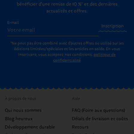
bénéficier d'une remise de 10 %* et des dernières
actualités et offres.
E-mail
Inscription
*Ne peut pas être combiné avec d'autres offres ou utilisé sur les
éditions limitées/spéciales et les articles en solde. En vous
inscrivant, vous acceptez nos conditions.
politique de
confidentialité
À propos de nous
Aide
Qui nous sommes
FAQ (Foire aux questions)
Blog heureux
Délais de livraison et coûts
Développement durable
Retours