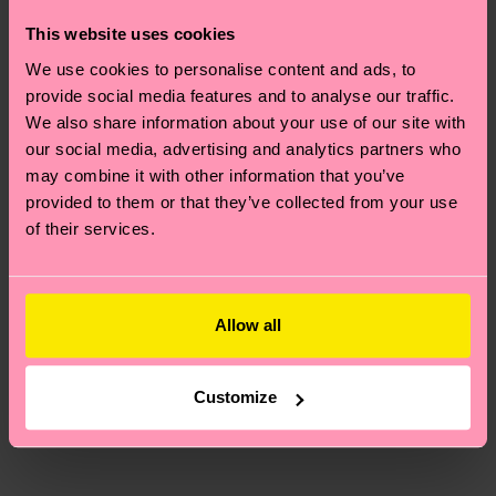
ARTICLE 1:
79% Mélange de coton biologique, 14%
dépend de vos services postaux locaux.
conseils et astuces, rendez-vous sur notre page
Nous pensons que vous aimerez
Modèles similaires
composition-recycled-pre-consumer-polyamide,
This website uses cookies
Développement durable
.
6% Polyamide, 1% Elasthanne
Vous avez des questions sur les retours ? Visitez
We use cookies to personalise content and ads, to
ARTICLE 2:
79% Mélange de coton biologique, 14%
notre page
Retour
pour trouver les réponses aux
provide social media features and to analyse our traffic.
composition-recycled-pre-consumer-polyamide,
questions les plus fréquemment posées.
We also share information about your use of our site with
6% Polyamide, 1% Elasthanne
our social media, advertising and analytics partners who
ARTICLE 3:
79% Mélange de coton biologique, 14%
may combine it with other information that you’ve
provided to them or that they’ve collected from your use
composition-recycled-pre-consumer-polyamide,
of their services.
6% Polyamide, 1% Elasthanne
Allow all
Customize