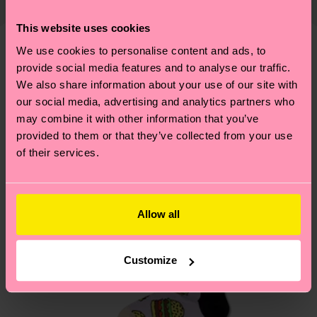
éthique, de réduire les émissions, d'entretenir
ouvrables
. Veuillez garder à l'esprit qu'il s'agit
correctement ses chaussettes, et BIEN PLUS
This website uses cookies
d'une estimation et que le délai de livraison exact
ENCORE ! Pour plus d'informations, ainsi que des
We use cookies to personalise content and ads, to
dépend de vos services postaux locaux.
conseils et astuces, rendez-vous sur notre page
Nous pensons que vous aimerez
Modèles similaires
provide social media features and to analyse our traffic.
Développement durable
.
We also share information about your use of our site with
Vous avez des questions sur les retours ? Visitez
our social media, advertising and analytics partners who
notre page
Retour
pour trouver les réponses aux
may combine it with other information that you’ve
questions les plus fréquemment posées.
provided to them or that they’ve collected from your use
of their services.
Allow all
Customize