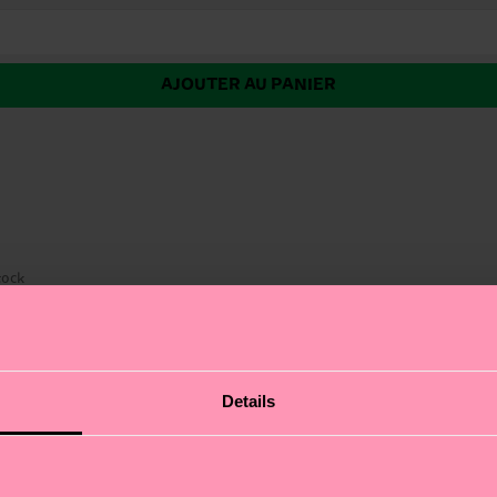
AJOUTER AU PANIER
tock
 vous fera sourire toute la journée (à moins que vous ne
Details
chaussettes. Avec son design coloré et accrocheur, ce 
ces chaussettes amusantes sont idéales pour apporter un
 plaisir ! Que vous soyez en mode détente ou en train de f