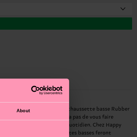
 soyez trop cool pour ça). La chaussette basse Rubber
About
compagnon canard ne manquera pas de vous faire
e note de fantaisie à votre quotidien. Chez Happy
aire des courses, ces chaussettes basses feront