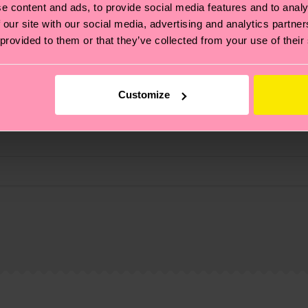
e content and ads, to provide social media features and to analy
 qui aiment rire.
 our site with our social media, advertising and analytics partn
 provided to them or that they’ve collected from your use of their
Customize
 et aux certifications : il s'agit aussi de mettre en pl
ttes, et BIEN PLUS ENCORE ! Pour plus d'informations, ai
e la date d'expédition est de
3 à 6 jours ouvrables
. Veuil
taux locaux.
re page
Retour
pour trouver les réponses aux questions 