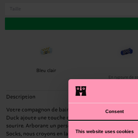
Taille
Bleu clair
En rupture de s
Description
Votre compagnon de bain préféré en lunettes de soleil
Consent
Duck ajoute une touche de fun à votre collection de 
sourire. Arborant un personnage de canard espiègle, 
This website uses cookies
Socks, nous croyons en la couleur, la créativité et le