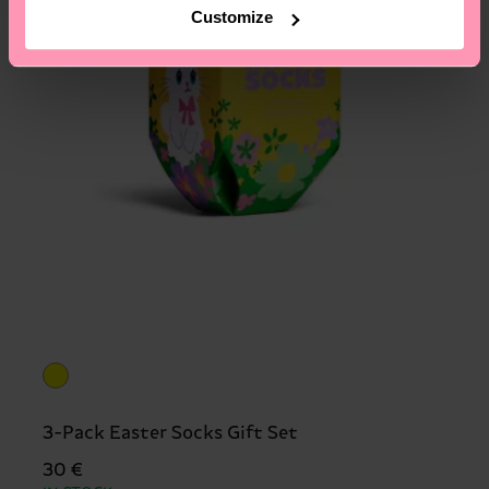
Customize
3-Pack Easter Socks Gift Set
30 €