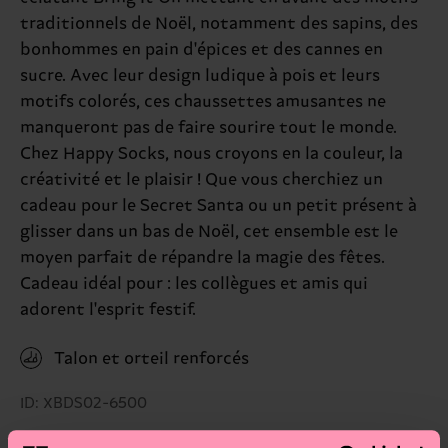
traditionnels de Noël, notamment des sapins, des
bonhommes en pain d'épices et des cannes en
sucre. Avec leur design ludique à pois et leurs
motifs colorés, ces chaussettes amusantes ne
manqueront pas de faire sourire tout le monde.
Chez Happy Socks, nous croyons en la couleur, la
créativité et le plaisir ! Que vous cherchiez un
cadeau pour le Secret Santa ou un petit présent à
glisser dans un bas de Noël, cet ensemble est le
moyen parfait de répandre la magie des fêtes.
Cadeau idéal pour : les collègues et amis qui
adorent l'esprit festif.
Talon et orteil renforcés
ID: XBDS02-6500