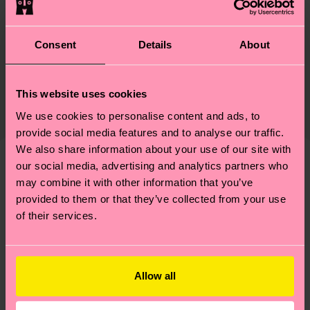
Matériaux
Durabilité
ARTICLE 1:
86% Coton, 12% Polyamide, 2% Elastane
Consent
Details
About
ARTICLE 2:
86% Coton, 12% Polyamide, 2%
Le développement durable ne se résume pas à la
Livraison et retour
Elastane
qualité et aux certifications : il s'agit aussi de
This website uses cookies
Le délai de livraison prévu vers la France à compter
mettre en place une chaîne d'approvisionnement
de la date d'expédition est de
3 à 6 jours
We use cookies to personalise content and ads, to
éthique, de réduire les émissions, d'entretenir
ouvrables
. Veuillez garder à l'esprit qu'il s'agit
provide social media features and to analyse our traffic.
correctement ses chaussettes, et BIEN PLUS
We also share information about your use of our site with
d'une estimation et que le délai de livraison exact
ENCORE ! Pour plus d'informations, ainsi que des
our social media, advertising and analytics partners who
dépend de vos services postaux locaux.
conseils et astuces, rendez-vous sur notre page
Nous pensons que vous aimerez
Modèles similaires
may combine it with other information that you’ve
Développement durable
.
provided to them or that they’ve collected from your use
Vous avez des questions sur les retours ? Visitez
of their services.
notre page
Retour
pour trouver les réponses aux
questions les plus fréquemment posées.
Allow all