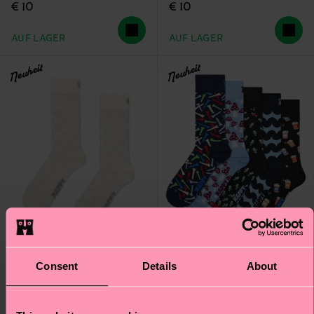
€ 10
€ 10
AUF LAGER
AUF LAGER
Neuheit
Neuheit
Consent
Details
About
Big Dot Sock
5-Pack Free Time Socks