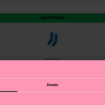
HINZUFÜGEN
t
Ausverkauft
 frischen Saisonfarben, die deinem Look sofort einen Gu
Details
r hin: Millionen Happy Socks Fans weltweit feiern die 
ich an deine Füße. Und das Beste? Big Dot gibt’s sogar
ge Farbe und richtig viel Spaß! Ob beim Statement-Loo