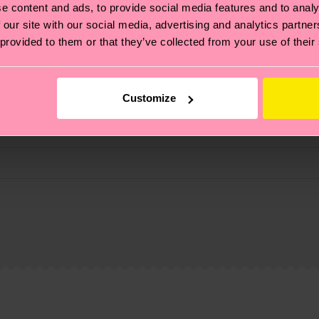
e content and ads, to provide social media features and to analy
n Lächeln aus. Für alle, die mit Stil auffallen wollen –
 our site with our social media, advertising and analytics partn
 provided to them or that they’ve collected from your use of their
Customize
ierungen – es geht auch um eine ethische Lieferkette, d
e Tipps und Tricks findest du auf unserer
Nachhaltigk
ne
und unsere länderspezifische Versandübersicht findest 
um einen Richtwert handelt und die genaue Lieferzeit vo
eich im Artikel
Retouren
findest du die am häufigsten g