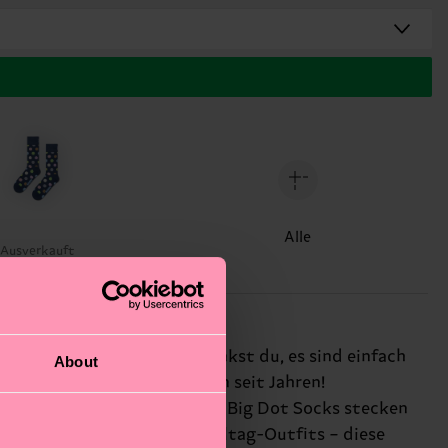
Alle
Ausverkauft
te-Laune-Kick verleihen. Denkst du, es sind einfach
About
legendären Polka Dots schon seit Jahren!
 im Mini-Me-Style für Kids! Big Dot Socks stecken
k oder zum Aufpeppen von Alltag-Outfits – diese