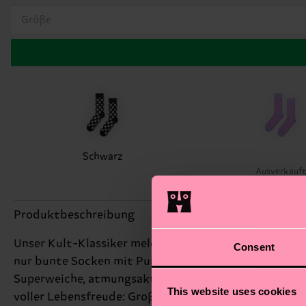
Größe
Schwarz
Ausverkauf
Produktbeschreibung
Unser Kult-Klassiker meldet sich zurück – diesmal in
Consent
nur bunte Socken mit Punkten? Dann schau mal genaue
Superweiche, atmungsaktive Bio-Baumwolle schmiegt s
This website uses cookies
voller Lebensfreude: Große, freche Punkte, jede Men