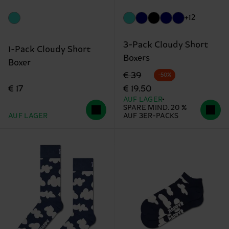
+12
3-Pack Cloudy Short
1-Pack Cloudy Short
Boxers
Boxer
Originalpreis
Reduzierter Preis
€ 39
-50%
€ 17
€ 19.50
AUF LAGER
SPARE MIND. 20 %
AUF LAGER
AUF 3ER-PACKS