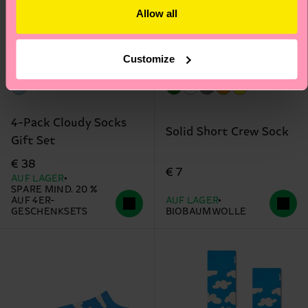
Allow all
Customize
+2
4-Pack Cloudy Socks
Solid Short Crew Sock
Gift Set
€ 38
€ 7
AUF LAGER
SPARE MIND. 20 %
AUF 4ER-
AUF LAGER
GESCHENKSETS
BIOBAUMWOLLE