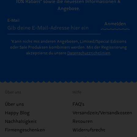
10% Rabatt* sowie die neuesten Informationen &
Angebote.
E-Mail
Anmelden
*Kann nicht mit anderen Angeboten, Limited/Special Editions
oder Sale Produkten kombiniert werden. Mit der Registrierung
akzeptierst du unsere
Datenschutzrichtlinien
.
Über uns
Hilfe
Über uns
FAQ's
Happy Blog
Versandzeit/Versandkosten
Nachhaltigkeit
Retouren
Firmengeschenken
Widerrufsrecht