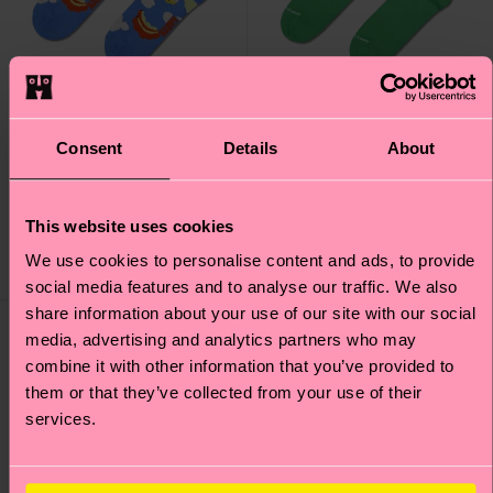
Consent
Details
About
Cloudy Fruit Sock
Solid Sneaker Sock
€ 12
€ 9
This website uses cookies
AUF LAGER
We use cookies to personalise content and ads, to provide
AUF LAGER
BIOBAUMWOLLE
social media features and to analyse our traffic. We also
share information about your use of our site with our social
media, advertising and analytics partners who may
combine it with other information that you’ve provided to
them or that they’ve collected from your use of their
services.