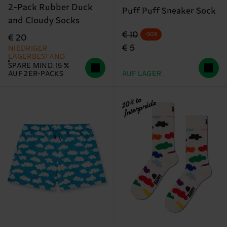
2-Pack Rubber Duck
Puff Puff Sneaker Sock
and Cloudy Socks
Originalpreis
Reduzierter Preis
€ 10
-50%
€ 20
€ 5
NIEDRIGER
LAGERBESTAND
SPARE MIND. 15 %
AUF 2ER-PACKS
AUF LAGER
10% to
Interpride