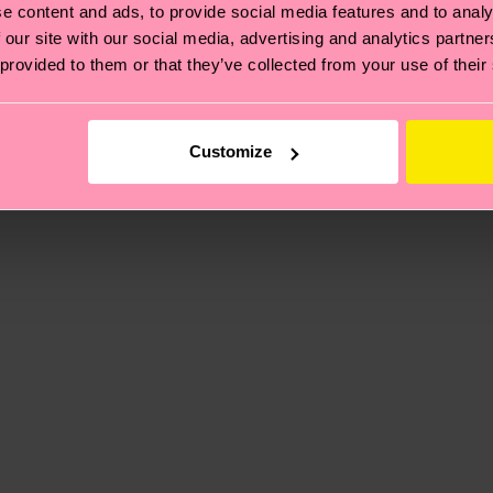
e content and ads, to provide social media features and to analy
ierungen – es geht auch um eine ethische Lieferkette, d
 our site with our social media, advertising and analytics partn
e Tipps und Tricks findest du auf unserer
Nachhaltigk
 provided to them or that they’ve collected from your use of their
und unsere länderspezifische Versandübersicht findest 
um einen Richtwert handelt und die genaue Lieferzeit vo
Customize
, 2% Elastane
eich im Artikel
Retouren
findest du die am häufigsten g
, 2% Elastane
, 2% Elastane
, 2% Elastane