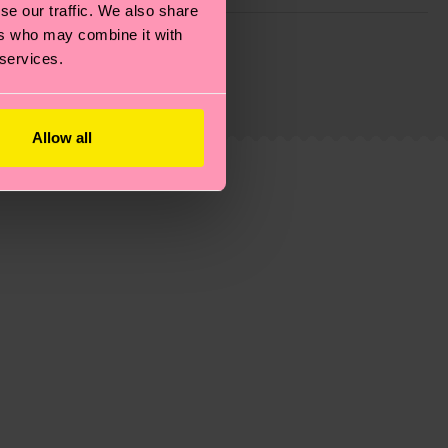
se our traffic. We also share
ie Reduzierung von Emissionen, die richtige Pflege von
ers who may combine it with
eitsseite
.
 services.
du
hier
. Die Lieferzeit beginnt sobald deine Bestellung
n der lokalen Post in deinem Land abhängt.
Allow all
estellten Fragen.