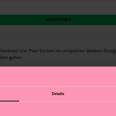
HINZUFÜGEN
henkset! Vier Paar Socken im verspielten Wolken-Design
eben gehen.
Details