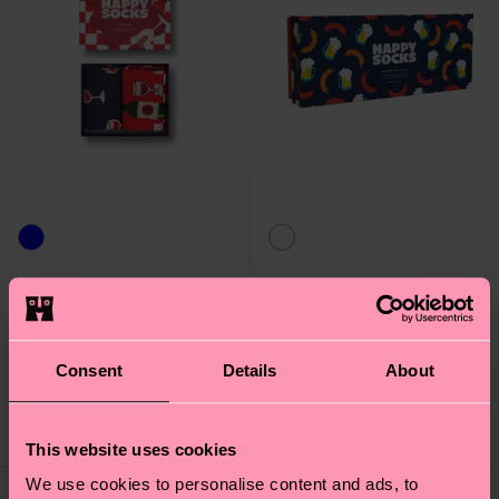
2-Pack Wine Socks Gift
4-Pack Food Socks Gift
Set
Set
€ 20
€ 38
Consent
Details
About
AUF LAGER
AUF LAGER
SPARE MIND. 10 %
SPARE MIND. 20 %
AUF 2ER-
AUF 4ER-
GESCHENKSETS
GESCHENKSETS
This website uses cookies
We use cookies to personalise content and ads, to