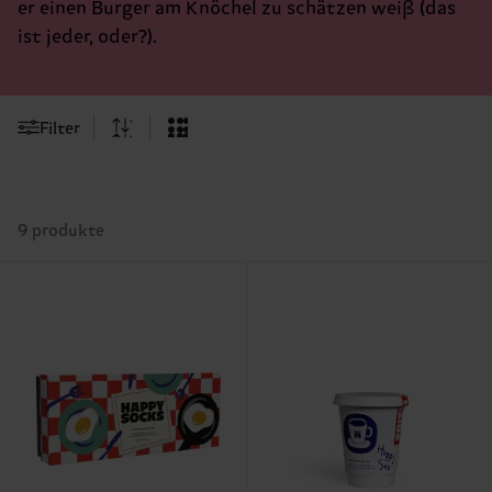
er einen Burger am Knöchel zu schätzen weiß (das
ist jeder, oder?).
Filter
9 produkte