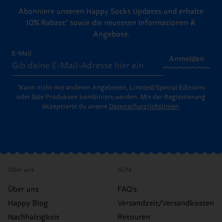
Abonniere unseren Happy Socks Updates und erhalte
10% Rabatt* sowie die neuesten Informationen &
Angebote.
E-Mail
Anmelden
*Kann nicht mit anderen Angeboten, Limited/Special Editions
oder Sale Produkten kombiniert werden. Mit der Registrierung
akzeptierst du unsere
Datenschutzrichtlinien
.
Über uns
Hilfe
Über uns
FAQ's
Happy Blog
Versandzeit/Versandkosten
Nachhaltigkeit
Retouren