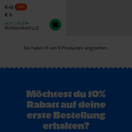
Originalpreis
Reduzierter Preis
€ 12
-50%
€ 6
AUF LAGER
BIOBAUMWOLLE
Sie haben 9 von 9 Produkten angesehen.
Möchtest du 10%
Rabatt auf deine
erste Bestellung
erhalten?