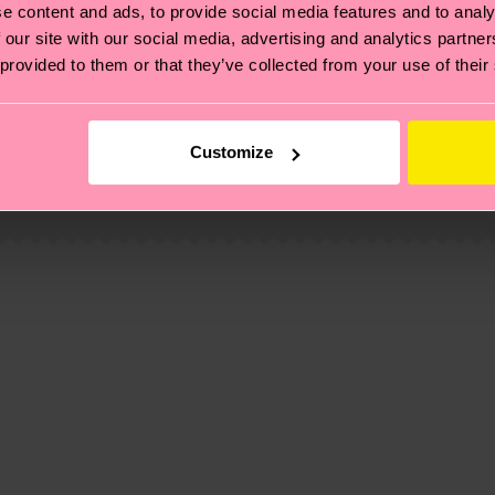
e content and ads, to provide social media features and to analy
 our site with our social media, advertising and analytics partn
 provided to them or that they’ve collected from your use of their
ierungen – es geht auch um eine ethische Lieferkette, d
e Tipps und Tricks findest du auf unserer
Nachhaltigk
Customize
und unsere länderspezifische Versandübersicht findest 
um einen Richtwert handelt und die genaue Lieferzeit vo
eich im Artikel
Retouren
findest du die am häufigsten g