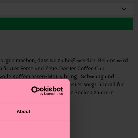
Sorgen machen, dass sie zu heiß werden. Bei uns wird
ärkter Ferse und Zehe. Das 1er Coffee Cup
bevolle Kaffeetassen-Motiv bringt Schwung und
n Kaffee-Fans. Das satte Muster sorgt überall für
g oder zur Jogginghose – diese Socken zaubern
About