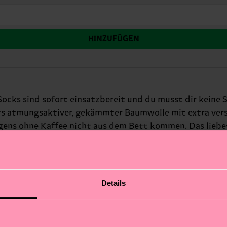
HINZUFÜGEN
 Socks sind sofort einsatzbereit und du musst dir keine 
rs atmungsaktiver, gekämmter Baumwolle mit extra verst
orgens ohne Kaffee nicht aus dem Bett kommen. Das lie
 zum stylischen Hingucker im Kleiderschrank eines echte
nem Coffeeholic einfach mal Danke zu sagen. Ob zum Anzu
nk für: Kaffeefreaks und Muntermacher.
Details