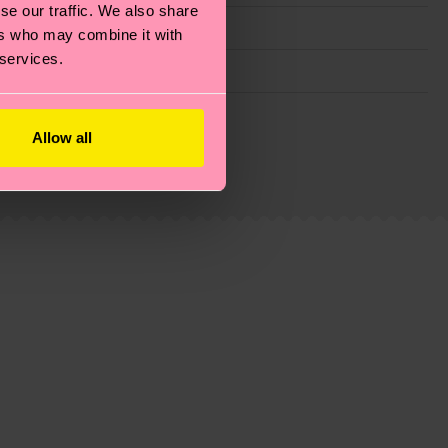
se our traffic. We also share
ers who may combine it with
 services.
ie Reduzierung von Emissionen, die richtige Pflege von
eitsseite
.
Allow all
du
hier
. Die Lieferzeit beginnt sobald deine Bestellung
n der lokalen Post in deinem Land abhängt.
estellten Fragen.