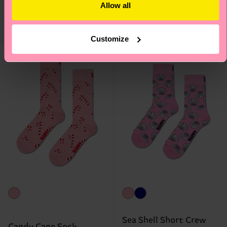
€ 12
€ 14
Allow all
AUF LAGER
BIOBAUMWOLLE
AUF LAGER
Customize
Sea Shell Short Crew
Candy Cane Sock