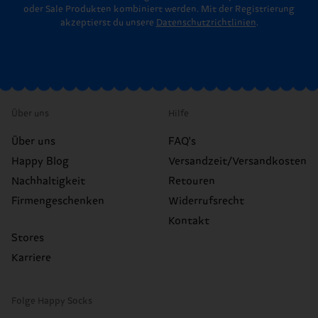
oder Sale Produkten kombiniert werden. Mit der Registrierung
akzeptierst du unsere
Datenschutzrichtlinien
.
Über uns
Hilfe
Über uns
FAQ's
Happy Blog
Versandzeit/Versandkosten
Nachhaltigkeit
Retouren
Firmengeschenken
Widerrufsrecht
Kontakt
Stores
Karriere
Folge Happy Socks