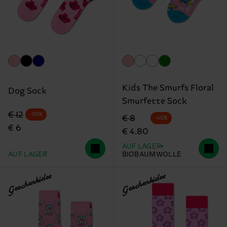
Kids The Smurfs Floral
Dog Sock
Smurfette Sock
Originalpreis
Reduzierter Preis
€ 12
-50%
Originalpreis
Reduzierter Preis
€ 8
-40%
€ 6
€ 4.80
AUF LAGER
AUF LAGER
BIOBAUMWOLLE
Geschenkidee
Geschenkidee