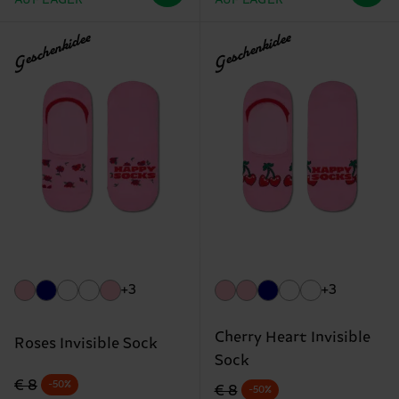
Geschenkidee
Geschenkidee
+3
+3
Cherry Heart Invisible
Roses Invisible Sock
Sock
Originalpreis
Reduzierter Preis
€ 8
-50%
Originalpreis
Reduzierter Preis
€ 8
-50%