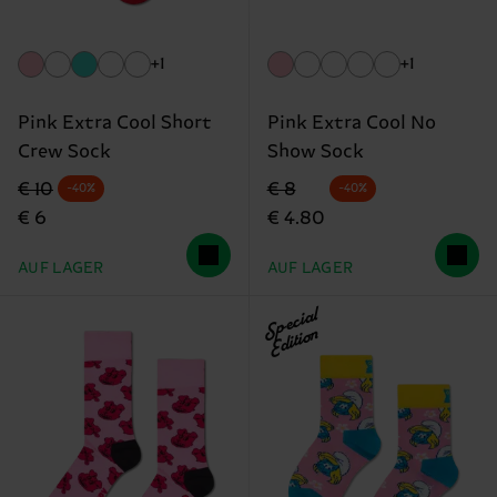
+1
+1
Pink Extra Cool Short
Pink Extra Cool No
Crew Sock
Show Sock
Originalpreis
Reduzierter Preis
Originalpreis
Reduzierter Preis
€ 10
€ 8
-40%
-40%
€ 6
€ 4.80
AUF LAGER
AUF LAGER
Special
Edition