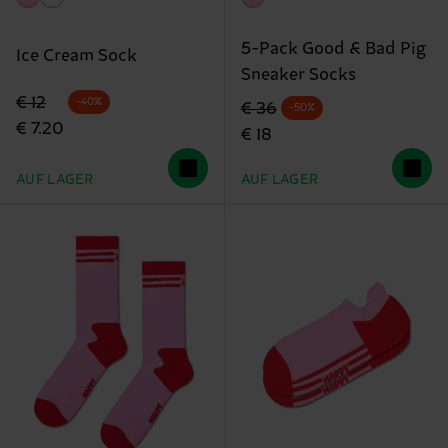
5-Pack Good & Bad Pig
Ice Cream Sock
Sneaker Socks
Originalpreis
Reduzierter Preis
€ 12
-40%
Originalpreis
Reduzierter Preis
€ 36
-50%
€ 7.20
€ 18
AUF LAGER
AUF LAGER