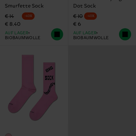
Smurfette Sock
Dot Sock
Originalpreis
Reduzierter Preis
Originalpreis
Reduzierter Preis
€ 14
€ 10
-40%
-40%
€ 8.40
€ 6
AUF LAGER
AUF LAGER
BIOBAUMWOLLE
BIOBAUMWOLLE