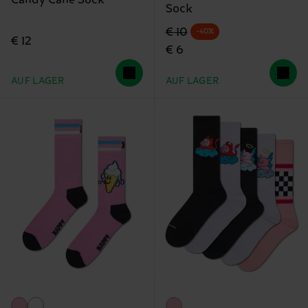
Sock
Originalpreis
Reduzierter Preis
€ 10
-40%
€ 12
€ 6
AUF LAGER
AUF LAGER