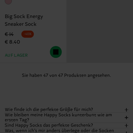
Big Sock Energy
Sneaker Sock
Originalpreis
Reduzierter Preis
€ 14
-40%
€ 8.40
AUF LAGER
Sie haben 47 von 47 Produkten angesehen.
Wie finde ich die perfekte Größe für mich?
Wie bleiben meine Happy Socks kunterbunt wie am
ersten Tag?
Wir wollen, dass deine Füße sich genauso happy fühlen,
Sind Happy Socks das perfekte Geschenk?
wie sie aussehen! Die meisten unserer Socken gibt’s in
Was, wenn ich’s mir anders überlege oder die Socken
unseren Standardgrößen für Erwachsene. Aber: Bei
Damit die Farben richtig knallen und deine Happiness