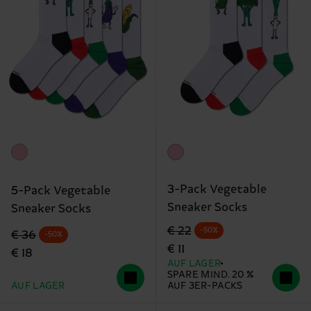
3-Pack Vegetable
5-Pack Vegetable
Sneaker Socks
Sneaker Socks
Originalpreis
Reduzierter Preis
€ 22
-50%
Originalpreis
Reduzierter Preis
€ 36
-50%
€ 11
€ 18
AUF LAGER
SPARE MIND. 20 %
AUF LAGER
AUF 3ER-PACKS