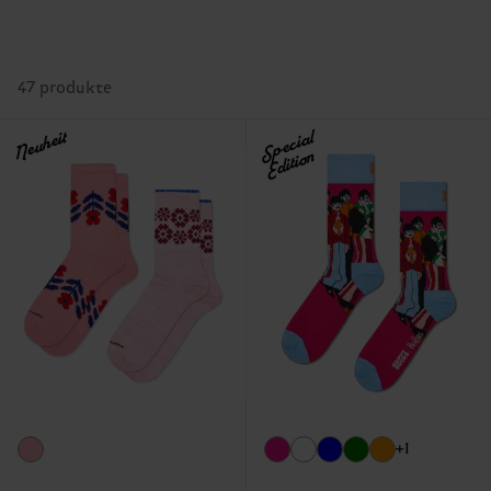
47 produkte
Neuheit
Special
Edition
+1