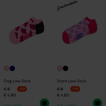
Geschenkidee
Dog Low Sock
Stars Low Sock
Originalpreis
Reduzierter Preis
Originalpreis
Reduzierter Preis
€ 8
€ 8
-40%
-40%
€ 4.80
€ 4.80
AUF LAGER
AUF LAGER