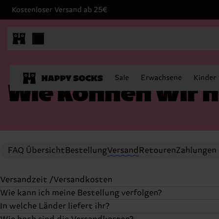
Kostenloser Versand ab 25€
Sale
Erwachsene
Kinder
Wie können wir h
FAQ Übersicht
Bestellung
Versand
Retouren
Zahlungen
Versandzeit /Versandkosten
Wie kann ich meine Bestellung verfolgen?
Alle Bestellungen, die auf unserer Website aufgegeben
In welche Länder liefert ihr?
Standardversandoption ist DHL für Deutschland und die
Sobald deine Bestellung unser Lager verlassen hat, erh