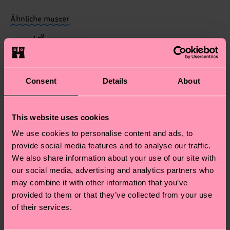
findest du auf unserer
Nachhaltigkeitsseite
.
dass es sich hierbei um einen Richtwert handelt
Ähnliche muster
und die genaue Lieferzeit von der lokalen Post in
Neuheit
deinem Land abhängt.
Du hast Fragen zu einer Retoure? In unserem
Hilfebereich im Artikel
Retouren
findest du die
Consent
Details
About
am häufigsten gestellten Fragen.
This website uses cookies
We use cookies to personalise content and ads, to
provide social media features and to analyse our traffic.
We also share information about your use of our site with
our social media, advertising and analytics partners who
may combine it with other information that you’ve
provided to them or that they’ve collected from your use
of their services.