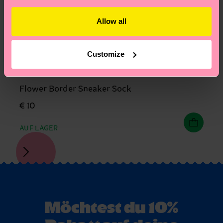
Allow all
Customize
+1
Flower Border Sneaker Sock
€ 10
AUF LAGER
Möchtest du 10%