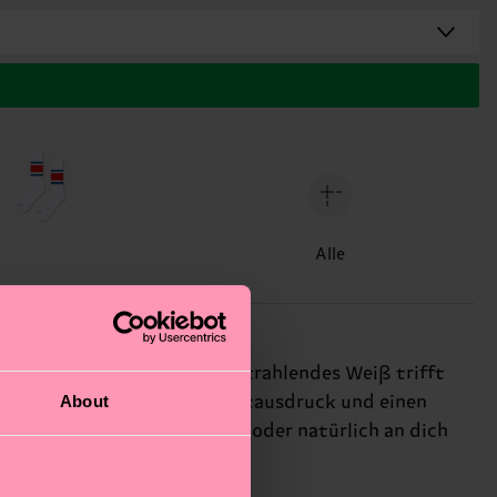
Alle
ür dein nächstes Workout. Strahlendes Weiß trifft
About
. Hier geht’s um echten Selbstausdruck und einen
ss-Lover und Sneakerheads – oder natürlich an dich