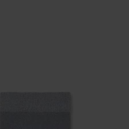
eich im Artikel
Retouren
findest du die am häufigsten g