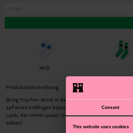
Größe
Weiß
Produktbeschreibung
Bring frischen Wind in deine Sportsocken-Game: Die 
Consent
auf einen kräftigen blauen Streifen, eingerahmt von 
Look, der immer passt: Ins Gym, auf die Straße oder 
selbst!
This website uses cookies