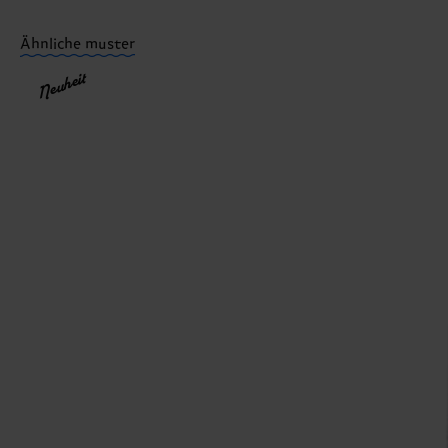
Du hast Fragen zu einer Retoure? In unserem Hilfeber
Ähnliche muster
Neuheit