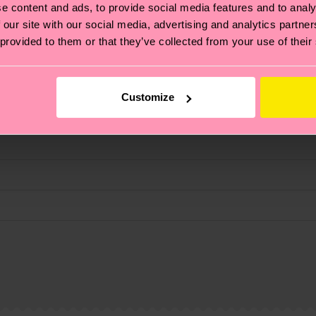
e content and ads, to provide social media features and to analy
 our site with our social media, advertising and analytics partn
 provided to them or that they’ve collected from your use of their
Customize
ierungen – es geht auch um eine ethische Lieferkette, d
e Tipps und Tricks findest du auf unserer
Nachhaltigk
und unsere länderspezifische Versandübersicht findest 
um einen Richtwert handelt und die genaue Lieferzeit vo