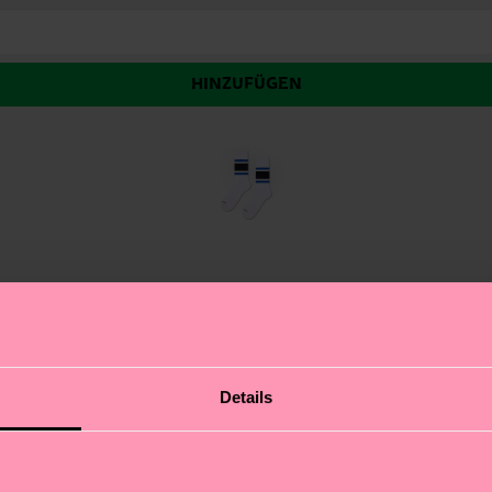
HINZUFÜGEN
Simple Stripe Sneaker Sock vereint Style und Komfort f
Details
zwei schmalen grünen Linien – für den extra Frischekick
einfach in deinen Alltag. Ideal zum Verschenken an Fitne