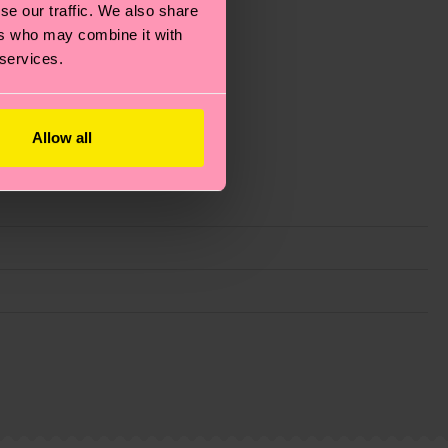
se our traffic. We also share
ers who may combine it with
 services.
Allow all
ie Reduzierung von Emissionen, die richtige Pflege von
eitsseite
.
du
hier
. Die Lieferzeit beginnt sobald deine Bestellung
n der lokalen Post in deinem Land abhängt.