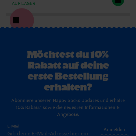
AUF LAGER
Möchtest du 10%
Rabatt auf deine
erste Bestellung
erhalten?
Abonniere unseren Happy Socks Updates und erhalte
10% Rabatt* sowie die neuesten Informationen &
Angebote.
E-Mail
Anmelden