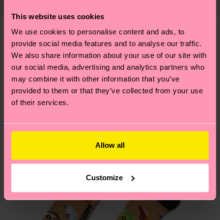
richtige Pflege von Socken und VIELES MEHR!
findest du
hier
. Die Lieferzeit beginnt sobald
Weitere Informationen sowie Tipps und Tricks
This website uses cookies
deine Bestellung versandt wurde. Bitte bedenke,
findest du auf unserer
Nachhaltigkeitsseite
.
We use cookies to personalise content and ads, to
dass es sich hierbei um einen Richtwert handelt
Ähnliche muster
provide social media features and to analyse our traffic.
und die genaue Lieferzeit von der lokalen Post in
We also share information about your use of our site with
Neuheit
deinem Land abhängt.
our social media, advertising and analytics partners who
may combine it with other information that you’ve
Du hast Fragen zu einer Retoure? In unserem
provided to them or that they’ve collected from your use
Hilfebereich im Artikel
Retouren
findest du die
of their services.
am häufigsten gestellten Fragen.
Allow all
Customize