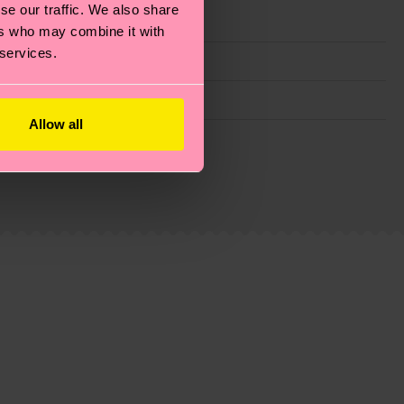
se our traffic. We also share
ers who may combine it with
 services.
Allow all
ie Reduzierung von Emissionen, die richtige Pflege von
eitsseite
.
du
hier
. Die Lieferzeit beginnt sobald deine Bestellung
n der lokalen Post in deinem Land abhängt.
estellten Fragen.