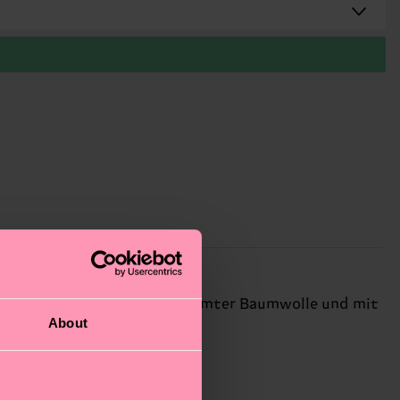
her und atmungsaktiver gekämmter Baumwolle und mit
About