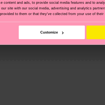
e content and ads, to provide social media features and to analy
 our site with our social media, advertising and analytics partn
 provided to them or that they’ve collected from your use of their
Customize
ierungen – es geht auch um eine ethische Lieferkette, d
e Tipps und Tricks findest du auf unserer
Nachhaltigk
und unsere länderspezifische Versandübersicht findest 
um einen Richtwert handelt und die genaue Lieferzeit vo
eich im Artikel
Retouren
findest du die am häufigsten g